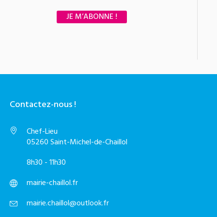
Contactez-nous !
Chef-Lieu
05260 Saint-Michel-de-Chaillol
8h30 - 11h30
mairie-chaillol.fr
mairie.chaillol@outlook.fr